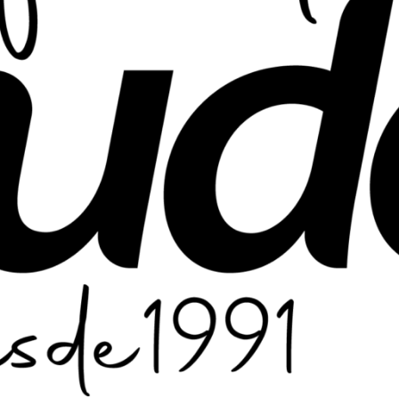
ión de la emergencia médica en la ciudad de La Plata, surgió o
25 años para difundir, promover, formar y capacitar a la socie
la llegada de la ambulancia.
ersonas. Cada actividad está planificada y pensada para poder
perfeccionarnos constantemente en esta sociedad apurada y c
 y formación para todo aquel que lo requiera.
 por eso te invitamos a seguir este camino.
 técnico; es una declaración de valores.
 su organización asume un rol activo en la salud pública.