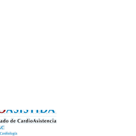
59, las leyes provinciales y ordenanzas municipales,
un
nodo de seguridad para la comunidad
.
 que podrán integrar en sus reportes anuales de sustentabilidad