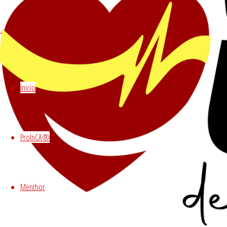
Luego de una fecunda actividad en la atenc
la comunidad y su bienestar.
La Fundación UDEC fue creada hace más de 
respuesta ante una emergencia, esperando 
Inicio
Capacitamos año tras año a centenares de p
sociedad y alcanzar sus expectativas.
Las personas necesitamos capacitarnos y 
ProInCA®
trabajando para brindar la mejor enseñanza
Es nuestro compromiso seguir creciendo… y
Menthor
ProInCA®
«Este programa no es solo un requerimiento
Al integrarse a la red de
Fundación UDEC
,