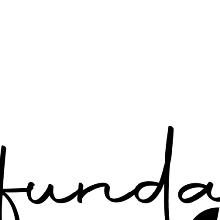
igital NFT (diploma digital) gratuito
on las manos – Curso de Reanimación para el hogar”
 país: validación digital inmediata sin necesidad de envíos post
lick AQUI <<